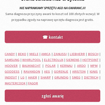
NIE NAPRAWIAMY SPRZĘTU AGD NA GWARANCJI!
Sama diagnoza przyczyny awarii to koszt od 100 złotych wzwyż. W
przypadku zgody na naprawę sprzętu diagnoza jest gratis.
☎ kontakt
CANDY
|
BEKO
|
MIELE
|
AMICA
|
ZANUSSI
|
LIEBHERR
|
BOSCH
|
SAMSUNG
|
WHIRLPOOL
|
ELECTROLUX
|
SIEMENS
|
HOTPOINT
|
HOOVER
|
BAUKNECHT
|
POLAR
|
KERNAU
|
ARDO
|
MPM
|
GODDESS
|
RAVANSON
|
AEG
|
GORENJE
|
ARISTON
|
IGNIS
|
INDESIT
|
LG
|
HAIER
|
SHARP
|
GRUNDIG
|
SMEG
|
DIETRICH
|
MASTERCOOK
|
FAGOR
zgłoś awarię