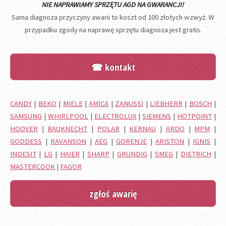
NIE NAPRAWIAMY SPRZĘTU AGD NA GWARANCJI!
Sama diagnoza przyczyny awarii to koszt od 100 złotych wzwyż. W
przypadku zgody na naprawę sprzętu diagnoza jest gratis.
☎ kontakt
CANDY
|
BEKO
|
MIELE
|
AMICA
|
ZANUSSI
|
LIEBHERR
|
BOSCH
|
SAMSUNG
|
WHIRLPOOL
|
ELECTROLUX
|
SIEMENS
|
HOTPOINT
|
HOOVER
|
BAUKNECHT
|
POLAR
|
KERNAU
|
ARDO
|
MPM
|
GODDESS
|
RAVANSON
|
AEG
|
GORENJE
|
ARISTON
|
IGNIS
|
INDESIT
|
LG
|
HAIER
|
SHARP
|
GRUNDIG
|
SMEG
|
DIETRICH
|
MASTERCOOK
|
FAGOR
zgłoś awarię